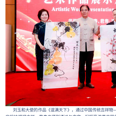
刘玉和大使的作品《谊满天下》，通过中国传统吉祥物—