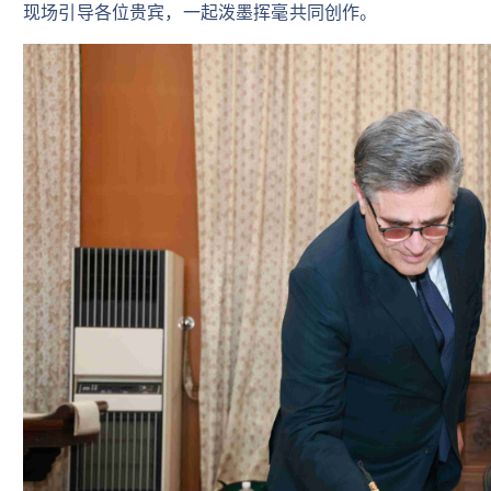
现场引导各位贵宾，一起泼墨挥毫共同创作。