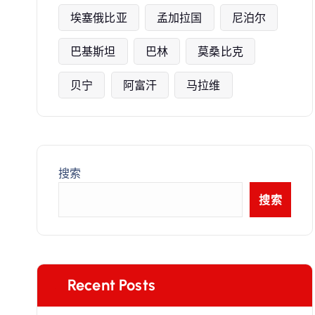
埃塞俄比亚
孟加拉国
尼泊尔
巴基斯坦
巴林
莫桑比克
贝宁
阿富汗
马拉维
搜索
搜索
Recent Posts