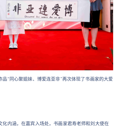
作品“同心聚姐妹、博爱连亚非”再次体现了书画家的大爱
文化内涵，在嘉宾入场处，书画家君寿老师和刘大使在