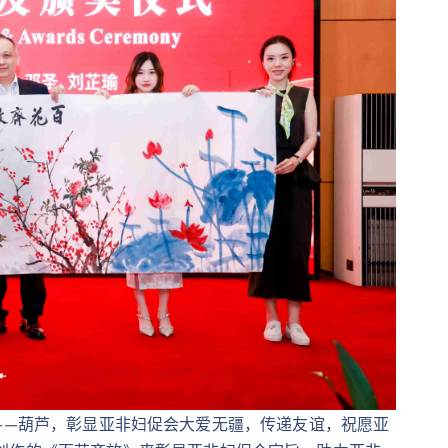
—葫芦，彰显亚非妇促会大爱无疆，传递友谊，祝愿亚