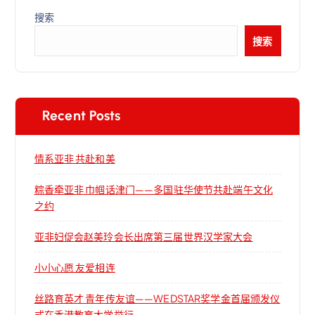
搜索
搜索
Recent Posts
情系亚非 共赴和美
粽香牵亚非 巾帼话津门——多国驻华使节共赴端午文化
之约
亚非妇促会赵美玲会长出席第三届世界汉学家大会
小小心愿 友爱相连
丝路育英才 青年传友谊——WEDSTAR奖学金首届颁发仪
式在香港教育大学举行