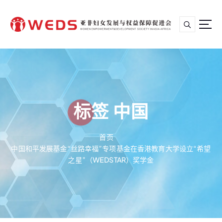
跳
转
到
内
亚非妇女发展与权益保障促进会
容
标签 中国
首页
中国和平发展基金“丝路幸福”专项基金在香港教育大学设立“希望
之星”（WEDSTAR）奖学金