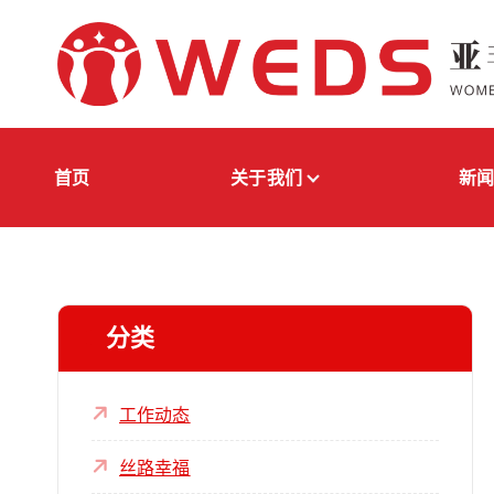
跳
转
到
内
容
亚非妇女发展与权益保障促进会
首页
关于我们
新
分类
工作动态
丝路幸福