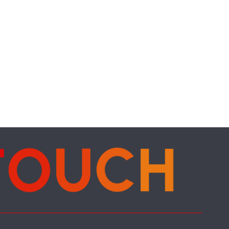
T
O
U
C
H