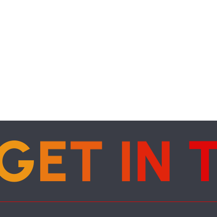
G
E
T
I
N