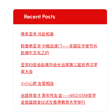
Recent Posts
情系亚非 共赴和美
粽香牵亚非 巾帼话津门——多国驻华使节共
赴端午文化之约
亚非妇促会赵美玲会长出席第三届世界汉学
家大会
小小心愿 友爱相连
丝路育英才 青年传友谊——WEDSTAR奖学
金首届颁发仪式在香港教育大学举行