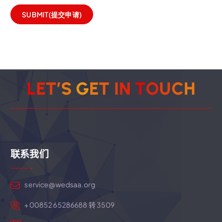
L
E
T
’
S
G
E
T
I
N
T
O
U
C
H
联系我们
service@wedsaa.org
+00852 65286688 转 3509