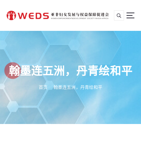
跳
转
到
内
亚非妇女发展与权益保障促进会
容
翰墨连五洲，丹青绘和平
首页
翰墨连五洲，丹青绘和平