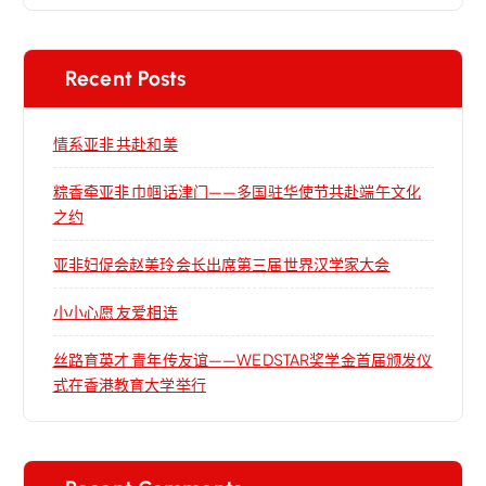
Recent Posts
情系亚非 共赴和美
粽香牵亚非 巾帼话津门——多国驻华使节共赴端午文化
之约
亚非妇促会赵美玲会长出席第三届世界汉学家大会
小小心愿 友爱相连
丝路育英才 青年传友谊——WEDSTAR奖学金首届颁发仪
式在香港教育大学举行