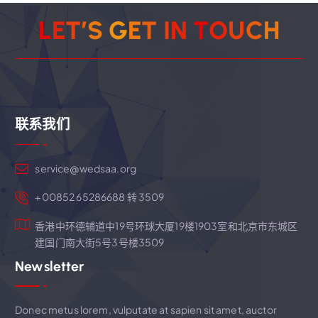
L
E
T
’
S
G
E
T
I
N
T
O
U
C
H
联系我们
service@wedsaa.org
+00852 65286688 转 3509
香港中环德辅道中19号环球大厦19楼1903室和北京市东城区
建国门南大街5号3号楼3509
Newsletter
Donec metus lorem, vulputate at sapien sit amet, auctor