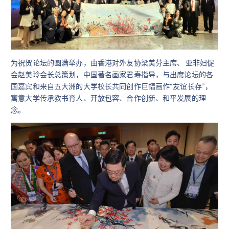
为祝贺论坛的圆满举办，由香港对外友协梁美芬主席、 亚非妇促
会赵美玲会长总策划，中国著名画家君寿指导，与出席论坛的各
国嘉宾和来自五大洲的大学校长共同创作巨幅画作“友谊长存”，
寓意大学传承教书育人、开放包容、合作创新、和平发展的理
念。