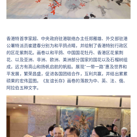
香港特首李家超、中央政府驻港联络办主任郑雁雄、外交部驻港
公署特派员崔建春分别为和平鸽点睛，并绘制了香港特别行政区
的区花紫荆花。画卷以和平鸽、中国国花牡丹、香港区花紫荆
花、以及亚洲、非洲、欧洲、美洲部分国家的国花以及石榴树组
成，远方有高山和扬帆启航的帆船。展现“一带一路”惠及世界和
平发展，繁荣昌盛，促进各国团结合作，互利共赢，并结出累累
硕果的宏伟蓝图。《友谊长存》画卷的落款为中、英、法、俄、
阿拉伯五种文字。