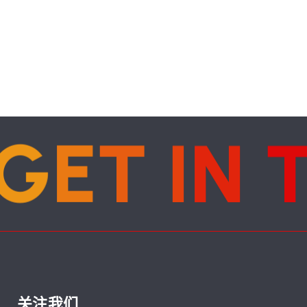
G
E
T
I
N
关注我们