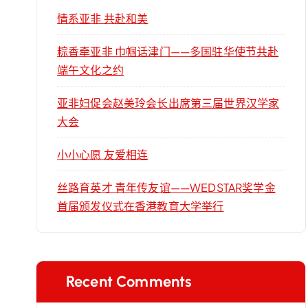
情系亚非 共赴和美
粽香牵亚非 巾帼话津门——多国驻华使节共赴
端午文化之约
亚非妇促会赵美玲会长出席第三届世界汉学家
大会
小小心愿 友爱相连
丝路育英才 青年传友谊——WEDSTAR奖学金
首届颁发仪式在香港教育大学举行
Recent Comments