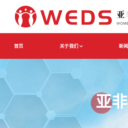
跳
转
到
内
容
亚非妇女发展与权益保障促进会
首页
关于我们
新
亚非