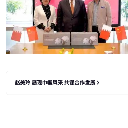
文
赵美玲 展现巾帼风采 共谋合作发展
章
导
航