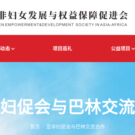
闻动态
项目巡礼
公益项目
妇促会与巴林交
首页
亚非妇促会与巴林交流合作