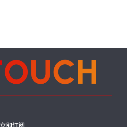
T
O
U
C
H
立即订阅