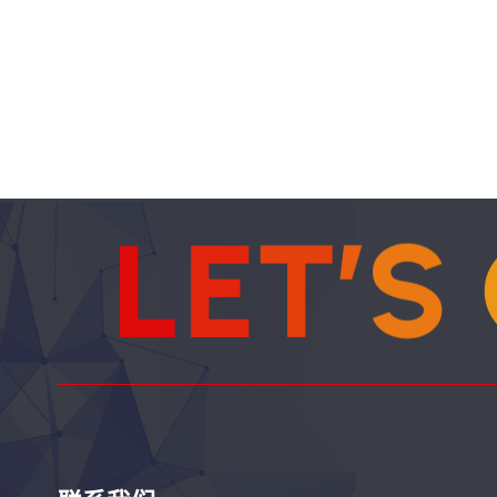
L
E
T
’
S