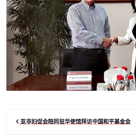
文
亚非妇促会陪同驻华使馆拜访中国和平基金会
章