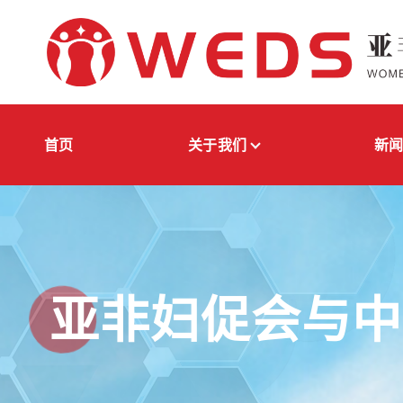
跳
转
到
内
容
亚非妇女发展与权益保障促进会
首页
关于我们
新
亚非妇促会与中