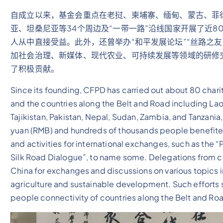
自成立以来，基金会重点在老挝、柬埔寨、缅甸、蒙古、菲
亚、坦桑尼亚等34个周边及“一带一路”沿线国家开展了近
人从中直接受益。此外，还曾举办“和平发展论坛”“丝路之
加社会治理、新媒体、现代农业、可持续发展等领域的研修
了积极贡献。
Since its founding, CFPD has carried out about 80 chari
and the countries along the Belt and Road including La
Tajikistan, Pakistan, Nepal, Sudan, Zambia, and Tanzani
yuan (RMB) and hundreds of thousands people benefite
and activities for international exchanges, such as th
Silk Road Dialogue”, to name some. Delegations from co
China for exchanges and discussions on various topics
agriculture and sustainable development. Such efforts s
people connectivity of countries along the Belt and Ro