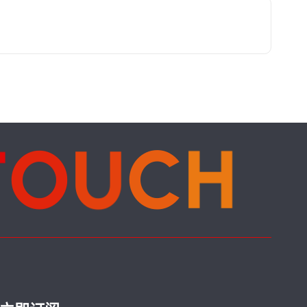
T
O
U
C
H