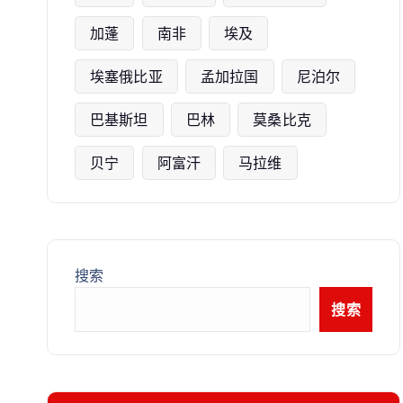
加蓬
南非
埃及
埃塞俄比亚
孟加拉国
尼泊尔
巴基斯坦
巴林
莫桑比克
贝宁
阿富汗
马拉维
搜索
搜索