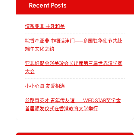
Recent Posts
情系亚非 共赴和美
粽香牵亚非 巾帼话津门——多国驻华使节共赴
端午文化之约
亚非妇促会赵美玲会长出席第三届世界汉学家
大会
小小心愿 友爱相连
丝路育英才 青年传友谊——WEDSTAR奖学金
首届颁发仪式在香港教育大学举行