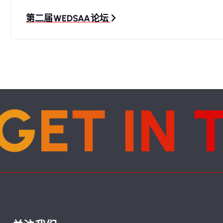
导
第二届WEDSAA论坛
航
G
E
T
I
N