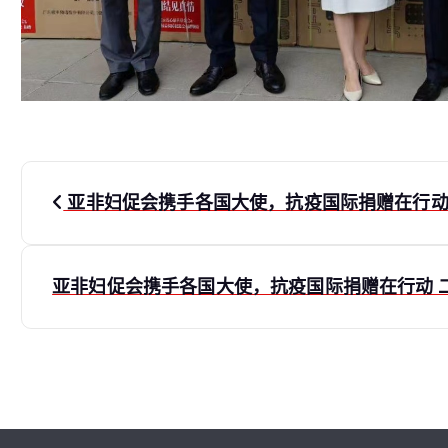
文
亚非妇促会携手各国大使，抗疫国际捐赠在行动 二（
章
导
亚非妇促会携手各国大使，抗疫国际捐赠在行动 二（2
航