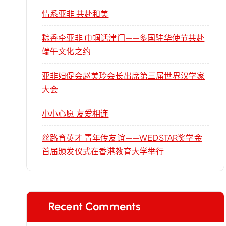
情系亚非 共赴和美
粽香牵亚非 巾帼话津门——多国驻华使节共赴
端午文化之约
亚非妇促会赵美玲会长出席第三届世界汉学家
大会
小小心愿 友爱相连
丝路育英才 青年传友谊——WEDSTAR奖学金
首届颁发仪式在香港教育大学举行
Recent Comments