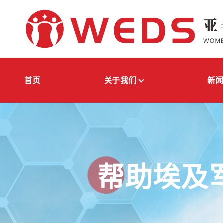
跳
转
到
内
容
亚非妇女发展与权益保障促进会
首页
关于我们
新
帮助埃及